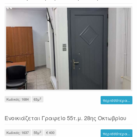
2
Κωδικός: 1684
63μ
περισσότερα...
Ενοικιάζεται Γραφείο 55τ.μ. 28ης Οκτωβρίου
2
Κωδικός: 1637
55μ
€ 400
περισσότερα...