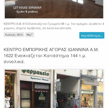
ΚΕΝΤΡΟ Α.Μ. 613 Ενοικιάζεται Γραφείο 98 τ.μ. 1ου ορόφου. Διαθέτει 4
χώρους, σημείο προβολής, σε καλή κατάσταση.
2
Κωδικός: 0613
98μ
περισσότερα...
ΚΕΝΤΡΟ ΕΜΠΟΡΙΚΗΣ ΑΓΟΡΑΣ ΙΩΑΝΝΙΝΑ Α.Μ.
1622 Ενοικιάζεται Κατάστημα 144 τ.μ.
συνολικά.