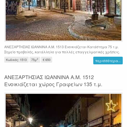
ΑΝΕΞΑΡΤΗΣΙΑΣ ΙΩΑΝΝΙΝΑ Α.Μ. 1513 Ενοικιάζεται Κατάστημα 75 τ.μ.
Σημείο προβολής, κατάλληλο για πολλές επαγγελματικές χρήσεις.
2
Κωδικός: 1513
75μ
€ 650
περισσότερα...
ΑΝΕΞΑΡΤΗΣΙΑΣ ΙΩΑΝΝΙΝΑ Α.Μ. 1512
Ενοικιάζεται χώρος Γραφείων 135 τ.μ.