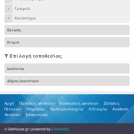
Γραφείο
Κατάστημα
Έκταση
Κτίριο
Επιλογή τοποθεσίας
Ιωάννινα
Δήμος Ιωαννίνων
Αρχή
Πωλήσεις ακινήτων
Ενοικιάσεις ακινήτων
Ζητήσεις
Πελατών
Υπηρεσίες
Χρήσιμα στοιχεία
Η Εταιρία
Ανάθεση
Ακινήτου
Επικοινωνία
© GetHouse.gr | powered by
EstateWeb