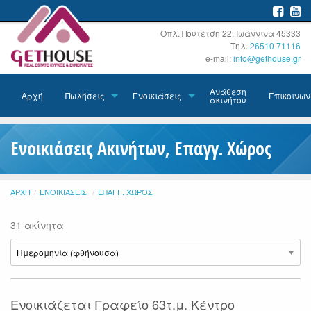
Οπλ. Πουτέτση 22, Ιωάννινα 45333
Τηλ.
26510 71116
e-mail:
info@gethouse.gr
Ανάθεση
Αρχή
Πωλήσεις
Ενοικιάσεις
Επικοινων
ακινήτου
Ενοικιάσεις Ακινήτων, Επαγγ. Χώρος
ΑΡΧΉ
ΕΝΟΙΚΙΆΣΕΙΣ
ΕΠΑΓΓ. ΧΏΡΟΣ
31 ακίνητα
Ενοικιάζεται Γραφείο 63τ.μ. Κέντρο