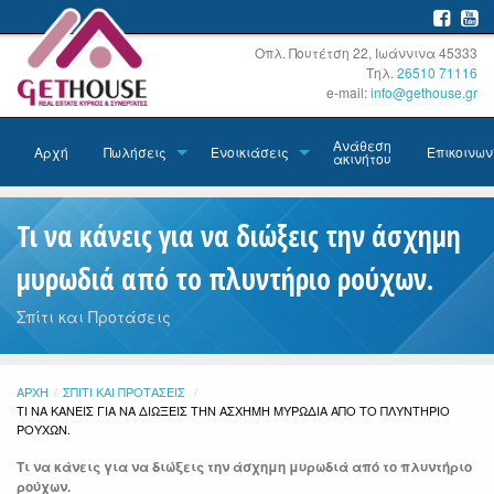
Οπλ. Πουτέτση 22, Ιωάννινα 45333
Τηλ.
26510 71116
e-mail:
info@gethouse.gr
Ανάθεση
Αρχή
Πωλήσεις
Ενοικιάσεις
Επικοινων
ακινήτου
Τι να κάνεις για να διώξεις την άσχημη
μυρωδιά από το πλυντήριο ρούχων.
Σπίτι και Προτάσεις
ΑΡΧΉ
ΣΠΊΤΙ ΚΑΙ ΠΡΟΤΆΣΕΙΣ
ΤΡΈΧΟΥΣΑ:
ΤΙ ΝΑ ΚΆΝΕΙΣ ΓΙΑ ΝΑ ΔΙΏΞΕΙΣ ΤΗΝ ΆΣΧΗΜΗ ΜΥΡΩΔΙΆ ΑΠΌ ΤΟ ΠΛΥΝΤΉΡΙΟ
ΡΟΎΧΩΝ.
Τι να κάνεις για να διώξεις την άσχημη μυρωδιά από το πλυντήριο
ρούχων.