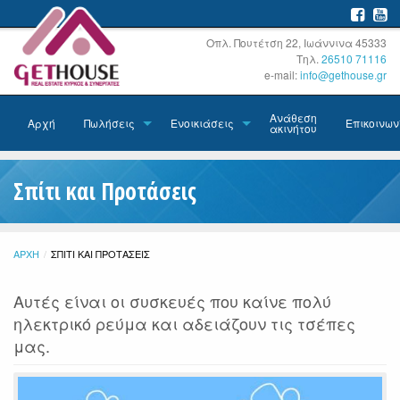
Οπλ. Πουτέτση 22, Ιωάννινα 45333
Τηλ.
26510 71116
e-mail:
info@gethouse.gr
Ανάθεση
Αρχή
Πωλήσεις
Ενοικιάσεις
Επικοινων
ακινήτου
Σπίτι και Προτάσεις
ΑΡΧΉ
ΤΡΈΧΟΥΣΑ:
ΣΠΊΤΙ ΚΑΙ ΠΡΟΤΆΣΕΙΣ
Αυτές είναι οι συσκευές που καίνε πολύ
ηλεκτρικό ρεύμα και αδειάζουν τις τσέπες
μας.