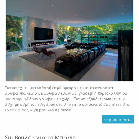
Για να έχετε μια καθαρή ατμόσφαιρα στο σπίτι αγοράστε
αρωματικά κεριά με άρωμα λεβάντας, γιασεμί ή πορτοκαλιού τα
οποία προσδίδουν γαλήνη στο χώρο. Για να εξουδετερώσετε την
άσχημη οσμή του τσιγάρου στο σπίτι ή το αυτοκίνητό σας ρίξτε στα
τασάκια σας λίγη βανίλια σε σκόνη.
περισσότερα...
Συμβουλές για το Μπάνιο