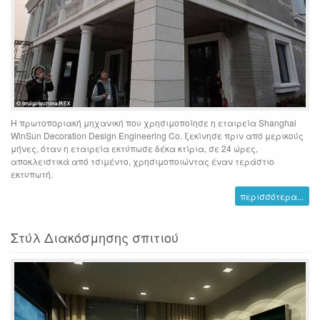
Η πρωτοποριακή μηχανική που χρησιμοποίησε η εταιρεία Shanghai
WinSun Decoration Design Engineering Co. ξεκίνησε πριν από μερικούς
μήνες, όταν η εταιρεία εκτύπωσε δέκα κτίρια, σε 24 ώρες,
αποκλειστικά από τσιμέντο, χρησιμοποιώντας έναν τεράστιο
εκτυπωτή.
περισσότερα...
Στύλ Διακόσμησης σπιτιού