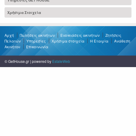
Υπηρεσίες GET HOUSE
Χρήσιμα Στοιχεία
Αρχή
Πωλήσεις ακινήτων
Ενοικιάσεις ακινήτων
Ζητήσεις
Πελατών
Υπηρεσίες
Χρήσιμα στοιχεία
Η Εταιρία
Ανάθεση
Ακινήτου
Επικοινωνία
© GetHouse.gr | powered by
EstateWeb