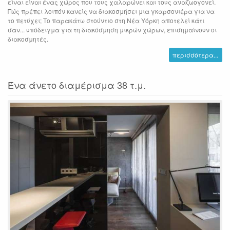
είναι είναι ένας χώρος που τους χαλαρώνει και τους αναζωογονεί.
Πώς πρέπει λοιπόν κανείς να διακοσμήσει μια γκαρσονιέρα για να
το πετύχει; Το παρακάτω στούντιο στη Νέα Υόρκη αποτελεί κάτι
σαν... υπόδειγμα για τη διακόσμηση μικρών χώρων, επισημαίνουν οι
διακοσμητές.
περισσότερα...
Ένα άνετο διαμέρισμα 38 τ.μ.