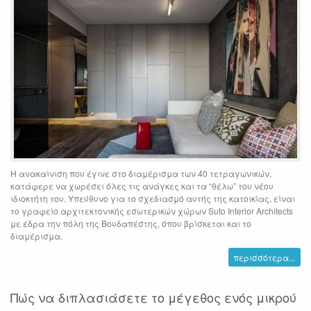
Η ανακαίνιση που έγινε στο διαμέρισμα των 40 τετραγωνικών,
κατάφερε να χωρέσει όλες τις ανάγκες και τα “θέλω” του νέου
ιδιοκτήτη του. Υπεύθυνο για το σχεδιασμό αυτής της κατοικίας, είναι
το γραφείο αρχιτεκτονικής εσωτερικών χώρων Suto Interior Architects
με έδρα την πόλη της Βουδαπέστης, όπου βρίσκεται και το
διαμέρισμα.
περισσότερα...
Πώς να διπλασιάσετε το μέγεθος ενός μικρού