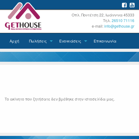
Οπλ. Πουτέτση 22, Ιωάννινα 45333
Τηλ.
26510 71116
e-mail:
info@gethouse.gr
Αρχή
Πωλήσεις
Ενοικιάσεις
Επικοινωνία
Το ακίνητο που ζητήσατε δεν βρέθηκε στην ιστοσελίδα μας.