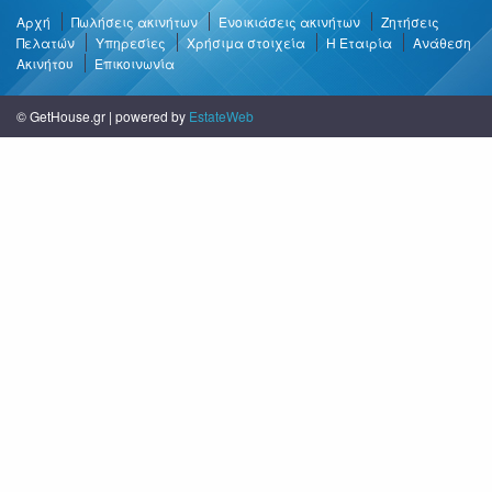
Αρχή
Πωλήσεις ακινήτων
Ενοικιάσεις ακινήτων
Ζητήσεις
Πελατών
Υπηρεσίες
Χρήσιμα στοιχεία
Η Εταιρία
Ανάθεση
Ακινήτου
Επικοινωνία
© GetHouse.gr | powered by
EstateWeb