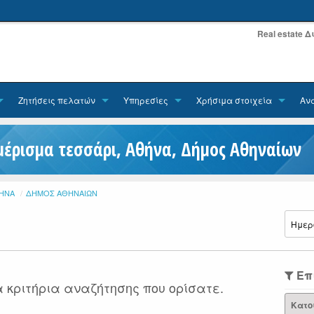
Real estate 
Ζητήσεις πελατών
Υπηρεσίες
Χρήσιμα στοιχεία
Αν
μέρισμα τεσσάρι, Αθήνα, Δήμος Αθηναίων
ΉΝΑ
ΔΉΜΟΣ ΑΘΗΝΑΊΩΝ
Επ
 κριτήρια αναζήτησης που ορίσατε.
Κατο