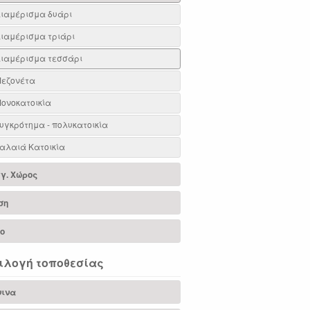
ιαμέρισμα δυάρι
ιαμέρισμα τριάρι
ιαμέρισμα τεσσάρι
εζονέτα
ονοκατοικία
υγκρότημα - πολυκατοικία
αλαιά Κατοικία
γ. Χώρος
ση
ιο
ιλογή τοποθεσίας
νινα