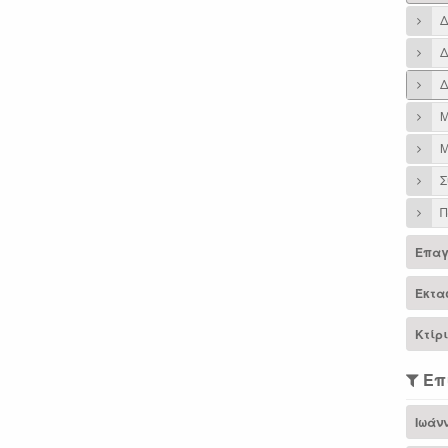
Δ
Δ
Δ
Μ
Μ
Σ
Π
Επαγ
Έκτα
Κτίρ
Επ
Ιωάν