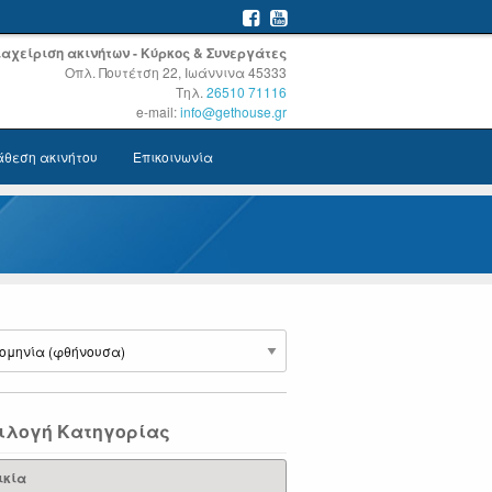
Διαχείριση ακινήτων - Κύρκος & Συνεργάτες
Οπλ. Πουτέτση 22, Ιωάννινα 45333
Τηλ.
26510 71116
e-mail:
info@gethouse.gr
άθεση ακινήτου
Επικοινωνία
ιλογή Κατηγορίας
ικία