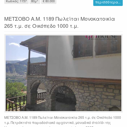
2
Κωδικός: 1157
80μ
€ 80.000
περισσότερα...
ΜΕΤΣΟΒΟ Α.Μ. 1189 Πωλείται Μονοκατοικία
265 τ.μ. σε Οικόπεδο 1000 τ.μ.
ΜΕΤΣΟΒΟ Α.Μ. 1189 Πωλείται Μονοκατοικία 265 τ.μ. σε Οικόπεδο 1000
τ.μ. Πετρόκτιστο παραδοσιακό αρχοντικό, μοναδικό στολίδι της