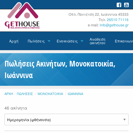
Οπλ. Πουτέτση 22, Ιωάννινα 45333
Τηλ.
26510 71116
e-mail:
info@gethouse.gr
Ανάθεση
Αρχή
Πωλήσεις
Ενοικιάσεις
Επικοινων
ακινήτου
Πωλήσεις Ακινήτων, Μονοκατοικία,
Ιωάννινα
ΑΡΧΉ
ΠΩΛΉΣΕΙΣ
ΜΟΝΟΚΑΤΟΙΚΊΑ
ΙΩΆΝΝΙΝΑ
46 ακίνητα