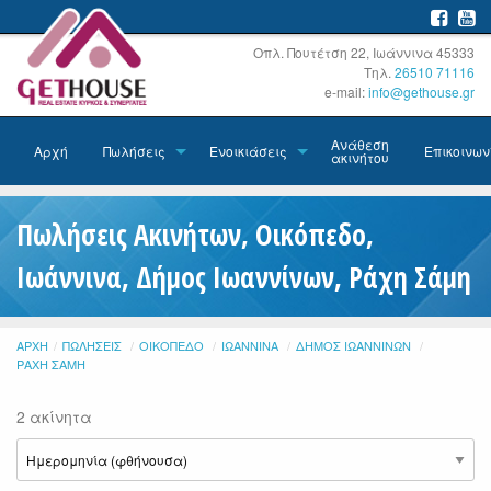
Οπλ. Πουτέτση 22, Ιωάννινα 45333
Τηλ.
26510 71116
e-mail:
info@gethouse.gr
Ανάθεση
Αρχή
Πωλήσεις
Ενοικιάσεις
Επικοινων
ακινήτου
Πωλήσεις Ακινήτων, Οικόπεδο,
Ιωάννινα, Δήμος Ιωαννίνων, Ράχη Σάμη
ΑΡΧΉ
ΠΩΛΉΣΕΙΣ
ΟΙΚΌΠΕΔΟ
ΙΩΆΝΝΙΝΑ
ΔΉΜΟΣ ΙΩΑΝΝΊΝΩΝ
ΡΆΧΗ ΣΆΜΗ
2 ακίνητα