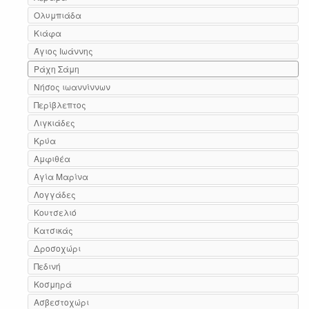
Ολυμπιάδα
Κιάφα
Άγιος Ιωάννης
Ράχη Σάμη
Νήσος ιωαννίννων
Περίβλεπτος
Λιγκιάδες
Κρύα
Αμφιθέα
Αγία Μαρίνα
Λογγάδες
Κουτσελιό
Κατσικάς
Δροσοχώρι
Πεδινή
Κοσμηρά
Ασβεστοχώρι