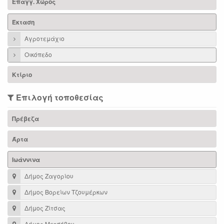
Επαγγ. Χώρος
Έκταση
Αγροτεμάχιο
Οικόπεδο
Κτίριο
Επιλογή τοποθεσίας
Πρέβεζα
Άρτα
Ιωάννινα
Δήμος Ζαγορίου
Δήμος Βορείων Τζουμέρκων
Δήμος Ζίτσας
Δήμος Μετσόβου