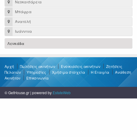
Νεοκαισάρεια
Μπάφρα
Ανατολή
Ιωάννινα
Λευκάδα
Αρχή
Πωλήσεις ακινήτων
Ενοικιάσεις ακινήτων
Ζητήσεις
Πελατών
Υπηρεσίες
Χρήσιμα στοιχεία
Η Εταιρία
Ανάθεση
Ακινήτου
Επικοινωνία
© GetHouse.gr | powered by
EstateWeb