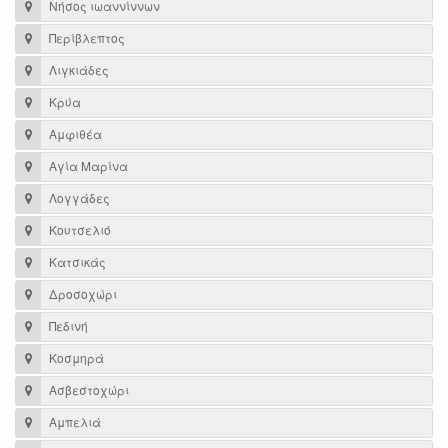
Νήσος ιωαννίννων
Περίβλεπτος
Λιγκιάδες
Κρύα
Αμφιθέα
Αγία Μαρίνα
Λογγάδες
Κουτσελιό
Κατσικάς
Δροσοχώρι
Πεδινή
Κοσμηρά
Ασβεστοχώρι
Αμπελιά